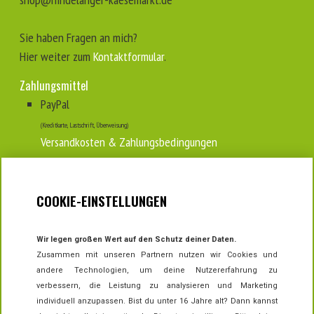
Sie haben Fragen an mich?
Hier weiter zum
Kontaktformular
.
Zahlungsmittel
PayPal
(Kreditkarte, Lastschrift, Überweisung)
Versandkosten & Zahlungsbedingungen
Tipp zur...
COOKIE-EINSTELLUNGEN
Aufbewahrung & Lagerung ⁣
Wir legen großen Wert auf den Schutz deiner Daten.
Zusammen mit unseren Partnern nutzen wir Cookies und
andere Technologien, um deine Nutzererfahrung zu
VERTRAG WIDERRUFEN
verbessern, die Leistung zu analysieren und Marketing
individuell anzupassen. Bist du unter 16 Jahre alt? Dann kannst