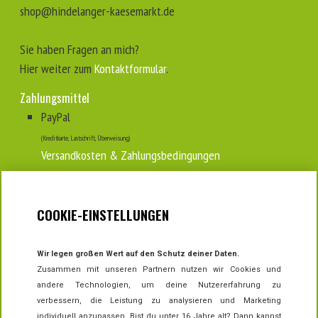
shop@hindelanger-kaesemarkt.de
Sie haben Fragen an mich?
Hier weiter zum
Kontaktformular
.
Zahlungsmittel
PayPal
(Kreditkarte, Lastschrift, Überweisung)
Versandkosten & Zahlungsbedingungen
Tipp zur...
COOKIE-EINSTELLUNGEN
Aufbewahrung & Lagerung ⁣
Wir legen großen Wert auf den Schutz deiner Daten.
Zusammen mit unseren Partnern nutzen wir Cookies und
andere Technologien, um deine Nutzererfahrung zu
VERTRAG WIDERRUFEN
verbessern, die Leistung zu analysieren und Marketing
individuell anzupassen. Bist du unter 16 Jahre alt? Dann kannst